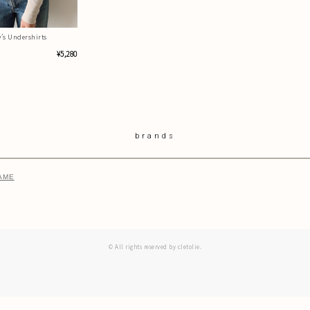
y’s Undershirts
¥5,280
brands
AME
© All rights reserved by cletolie.