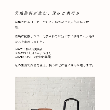
天然染料が生む、深みと奥行き
廃棄されるコーヒーや紅茶、柿渋などの天然染料を使
用。
環境に配慮しつつ、化学染料では出せない独特のムラ感や
深みを実現しました。
GRAY：柿渋×鉄媒染
BROWN：紅茶×みょうばん
CHARCOAL：柿渋×鉄媒染
光の加減で表情を変え、使うほどに色に深みが増します。