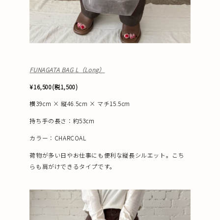
FUNAGATA BAG L（Long）
¥16,500(税1,500)
横39cm × 縦46.5cm × マチ15.5cm
持ち手の長さ：約53cm
カラー：CHARCOAL
荷物が多い日やお仕事にも便利な縦長シルエット。こち
らも肩がけできるタイプです。