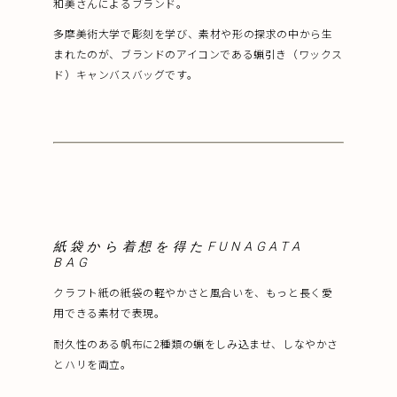
和美さんによるブランド。
多摩美術大学で彫刻を学び、素材や形の探求の中から生
まれたのが、ブランドのアイコンである蝋引き（ワックス
ド）キャンバスバッグです。
紙袋から着想を得た
FUNAGATA
BAG
クラフト紙の紙袋の軽やかさと風合いを、もっと長く愛
用できる素材で表現。
耐久性のある帆布に2種類の蝋をしみ込ませ、しなやかさ
とハリを両立。