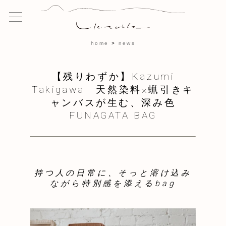
home
news
【残りわずか】Kazumi
Takigawa 天然染料×蝋引きキ
ャンバスが生む、深み色
FUNAGATA BAG
持つ人の日常に、
そっと溶け込み
ながら
特別感を添えるbag