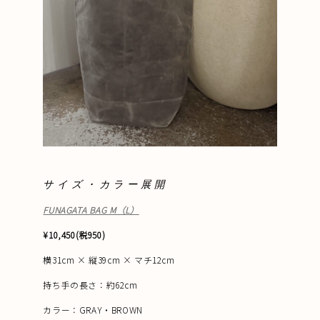
サイズ・カラー展開
FUNAGATA BAG M（L）
¥10,450(税950)
横31cm × 縦39cm × マチ12cm
持ち手の長さ：約62cm
カラー：GRAY・BROWN