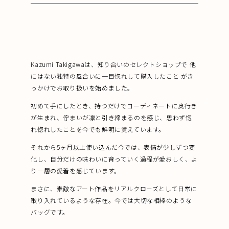
Kazumi Takigawaは、知り合いのセレクトショップで 他
にはない独特の風合いに一目惚れして購入したこと がき
っかけでお取り扱いを始めました。
初めて手にしたとき、持つだけでコーディネートに奥行き
が生まれ、佇まいが凛と引き締まるのを感じ、思わず惚
れ惚れしたことを今でも鮮明に覚えています。
それから5ヶ月以上使い込んだ今では、表情が少しずつ変
化し、自分だけの味わいに育っていく過程が愛おしく、よ
り一層の愛着を感じています。
まさに、素敵なアート作品をリアルクローズとして日常に
取り入れているような存在。今では大切な相棒のような
バッグです。