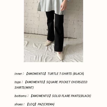
inner：【AMOMENTO】TURTLE T-SHIRTS (BLA
CK)
tops
：【AMOMENTO】
SQUARE POCKET OVERSIZED
SHIRTS(MINT)
bottoms：【AMOMENTO】SOLID FLARE PANTS(BLACK)
shoes：【LOQ】PAZ(CREMA)