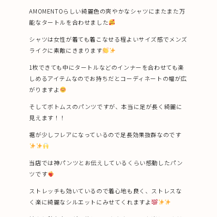
AMOMENTOらしい綺麗色の爽やかなシャツにまたまた万
能なタートルを合わせました
シャツは女性が着ても着こなせる程よいサイズ感でメンズ
ライクに素敵にきまります
1枚できても中にタートルなどのインナーを合わせても楽
しめるアイテムなのでお持ちだとコーディネートの幅が広
がりますよ
そしてボトムスのパンツですが、本当に足が長く綺麗に
見えます！！
裾が少しフレアになっているので足長効果抜群なのです
当店では神パンツとお伝えしているくらい感動したパン
ツです
ストレッチも効いているので着心地も良く、ストレスな
く楽に綺麗なシルエットにみせてくれますよ