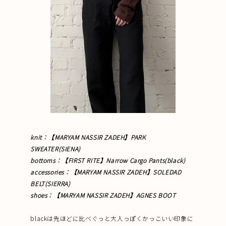
knit：【MARYAM NASSIR ZADEH】PARK
SWEATER(SIENA)
bottoms：【FIRST RITE】Narrow Cargo Pants(black)
accessories：【
MARYAM NASSIR ZADEH
】SOLEDAD
BELT(SIERRA)
shoes：【MARYAM NASSIR ZADEH】AGNES BOOT
blackは先ほどに比べぐっと大人っぽくかっこいい印象に