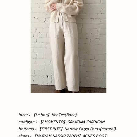
inner：【Le bon】Her Tee(Bone)
cardigan：【AMOMENTO】GRANDMA CARDIGAN
bottoms：【FIRST RITE】Narrow Cargo Pants(natural)
shoes
：
【
MARYAM NASSIR ZADEH】A
GNES
BOOT