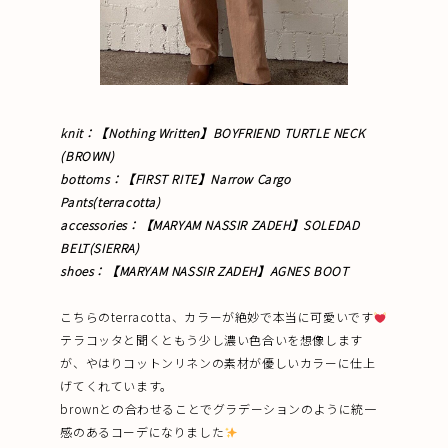
knit：【Nothing Written】BOYFRIEND TURTLE NECK
(BROWN)
bottoms：【FIRST RITE】Narrow Cargo
Pants(terracotta)
accessories：【
MARYAM NASSIR ZADEH
】SOLEDAD
BELT(SIERRA)
shoes：【MARYAM NASSIR ZADEH】AGNES BOOT
こちらのterracotta、カラーが絶妙で本当に可愛いです
テラコッタと聞くともう少し濃い色合いを想像します
が、やはりコットンリネンの素材が優しいカラーに仕上
げてくれています。
brownとの合わせることでグラデーションのように統一
感のあるコーデになりました