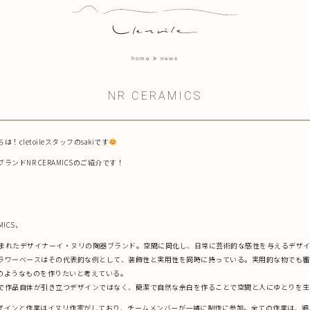
home
news
NR CERAMICS
！cletoileスタッフのsakiです
ランドNR CERAMICSのご紹介です！
MICS〟
に生まれたデザイナーイ・ヌリの陶器ブランド。空間に同化し、日常に芸術的な感性を与えるデザ
ラワーベースはその代表的な例として、装飾性と実用性を同時に持っている。実用的な物でも審
のようなものを作りたいと考えている。
で作品自体が引き立つデザインではなく、簡潔で自然な余白を作ることで空間と人にゆとりを生
ザインと作業はイヌリ作家がしており、チームメンバーが一緒に制作に参加。全ての作業は、細