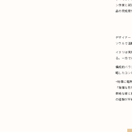
ン作業と試
品の完成度
デザイナー L
ソウルで活
イヌリは実
る。一方で
構成的バラ
略したコン
<物事に暗
「複雑な形
単純な線と
の経験が圧