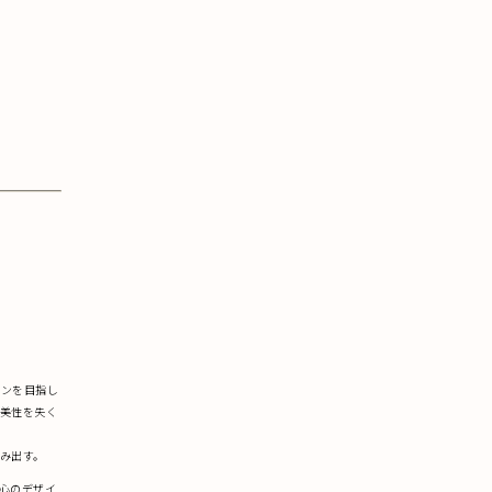
インを目指し
美性を失く
み出す。
心のデザイ