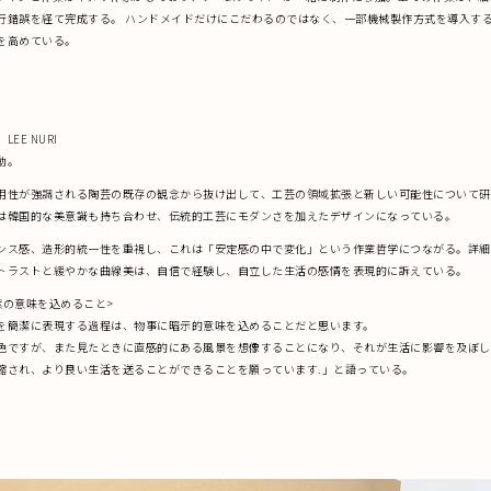
行錯誤を経て完成する。 ハンドメイドだけにこだわるのではなく、一部機械製作方式を導入す
を高めている。
EE NURI
動。
用性が強調される陶芸の既存の観念から抜け出して、工芸の領域拡張と新しい可能性について研
は韓国的な美意識も持ち合わせ、伝統的工芸にモダンさを加えたデザインになっている。
ンス感、造形的統一性を重視し、これは「安定感の中で変化」という作業哲学につながる。詳細
トラストと緩やかな曲線美は、自信で経験し、自立した生活の感情を表現的に訴えている。
黙の意味を込めること>
を簡潔に表現する過程は、物事に暗示的意味を込めることだと思います。
色ですが、また見たときに直感的にある風景を想像することになり、それが生活に影響を及ぼし
縮され、より良い生活を送ることができることを願っています.」と語っている。