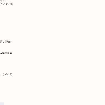
ることで、製
究し実験す
な描写を省
、さらにそ