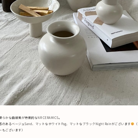
らかな曲線美が特徴的なNR CERAMICS。
のあるベージュSand、マットなホワイトFog、マットなブラックNight Rainがございます
（
ーもございます）