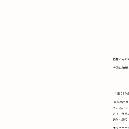
皆様こんにちは
今回は陶器ブ
〝NR CERA
2018年
ている。フ
さず、作品
過剰な飾り
すべてのデ