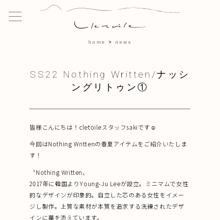
home
news
SS22 Nothing Written/ナッシ
ングリトゥン①
皆様こんにちは！cletoileスタッフsakiです☺︎
今回はNothing Writtenの春夏アイテムをご紹介いたしま
す！
〝Nothing Written〟
2017年に韓国よりYoung-Ju Leeが設立。ミニマムで女性
的なデザインが印象的。自立した芯のある女性をイメー
ジし製作。上質な素材が本質を追求する洗練されたデザ
インに華を添えています。